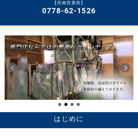
【丹南営業所】
0778-62-1526
岩田安全ガラスは、飛び石によるフロントガラス破損
の補修・ガラス交換、カーフィルム施工など、ベテラ
ンスタッフが皆様のお悩みに迅速に対応いたします。
また、近年義務化が本格化している衝突被害軽減ブレ
はじめに
ーキなどの先進安全自動車（ADAS車）に欠かせな
い、ガラス交換時のエーミング（機能調整）にも対
応。ガラス交換とエーミングまでのワンストップサー