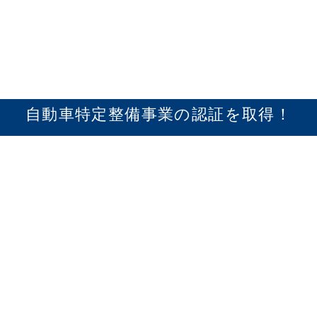
近年の自動車には、自動ブレーキ（衝突被害軽減ブレ
ーキ）などの、安全走行に大きな影響を与える、いわ
ゆる「電子制御装置」が搭載されております。自動車
特定整備事業とは、この電子制御装置を扱うのに必要
自動車特定整備事業の認証を取得！
な資格または設備（電子制御装置点検整備作業場や従
業員、工具など）を備えた事業者になります。
国土交通省より、2020年4月１日から自動車の特定整
備制度が施行され、更に、
2024年4月1日より、この
特定整備の資格や認証を有しない事業者は、自動ブレ
ーキ等を搭載した車の整備や修理を請け負えない事に
なります。これを破った場合は、法令違反となりま
す。
岩田安全ガラスは、
全営業所、自動車特定整備事業の
認証を取得しております！
国産車から外車、トラック、バスまで幅広く対応。認
証工場だからこそ、お客様に安心・安全な施工を提供