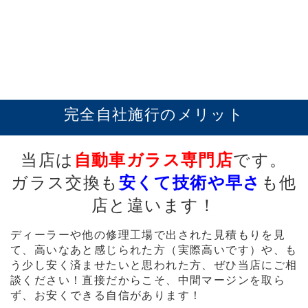
軽自動車から、大型自動車(トラッ
で、特定整備で取得できる
すべて
を取得出来ております！
完全自社施行のメリット
当店は
自動車ガラス専門店
です。
ガラス交換も
安くて技術や早さ
も他
店と違います！
ディーラーや他の修理工場で出された見積もりを見
て、高いなあと感じられた方（実際高いです）や、も
う少し安く済ませたいと思われた方、ぜひ当店にご相
談ください！直接だからこそ、中間マージンを取ら
ず、お安くできる自信があります！